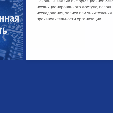
Основные задачи информационной безо
несанкционированного доступа, исполь
исследования, записи или уничтожения
нная
производительности организации.
ть